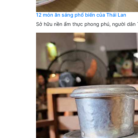
12 món ăn sáng phổ biến của Thái Lan
Sở hữu nền ẩm thực phong phú, người dân T