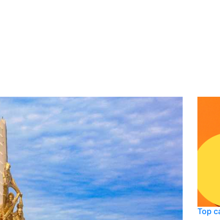
Điểm đến
Ẩm t
Top c