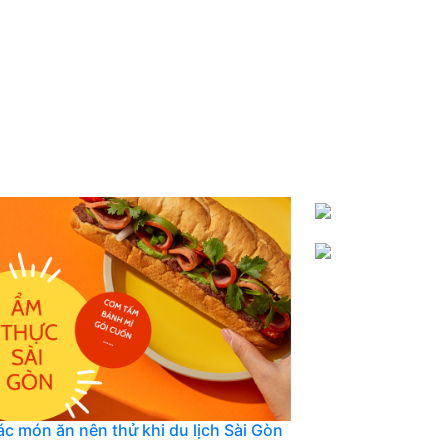
hực
Kinh nghiệm du lịch
Lễ hội - Sự kiện
ác món ăn nên thử khi du lịch Sài Gòn