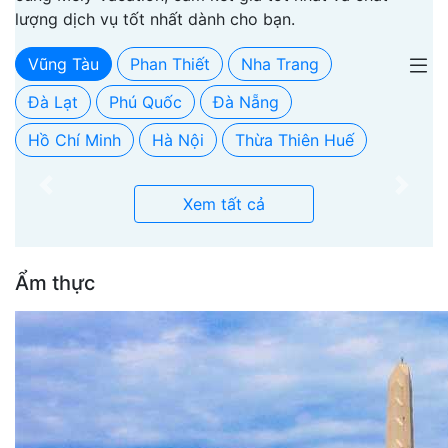
lượng dịch vụ tốt nhất dành cho bạn.
Vũng Tàu
Phan Thiết
Nha Trang
Đà Lạt
Phú Quốc
Đà Nẵng
Hồ Chí Minh
Hà Nội
Thừa Thiên Huế
Previous
Next
Xem tất cả
Ẩm thực