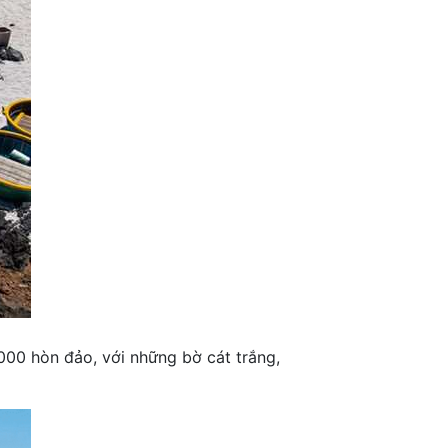
000 hòn đảo, với những bờ cát trắng,