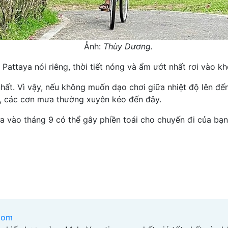
Ảnh:
Thùy Dương.
Pattaya nói riêng, thời tiết nóng và ẩm ướt nhất rơi vào k
hất. Vì vậy, nếu không muốn dạo chơi giữa nhiệt độ lên đế
9, các cơn mưa thường xuyên kéo đến đây.
a vào tháng 9 có thể gây phiền toái cho chuyến đi của bạn
com