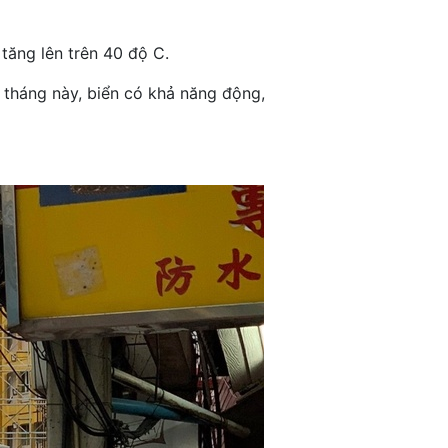
 tăng lên trên 40 độ C.
tháng này, biển có khả năng động,