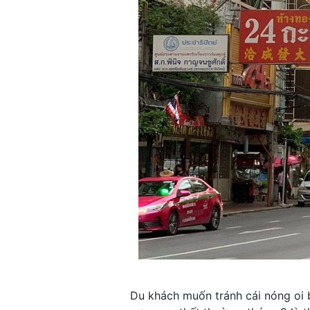
Du khách muốn tránh cái nóng oi b