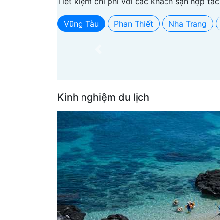
Tiết kiệm chi phí với các khách sạn hợp tác
Vũng Tàu
Phan Thiết
Nha Trang
Previous
Kinh nghiệm du lịch