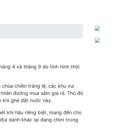
hực
Kinh nghiệm du lịch
Lễ hội - Sự kiện
háng 4 và tháng 9 do tình hình thời
chùa chiền tráng lệ, các khu vui
là thiên đường mua sắm giá rẻ. Thủ đô
 khi ghé đất nước này.
nét khí hậu riêng biệt, mang đến cho
địa danh khác lại đang chìm trong