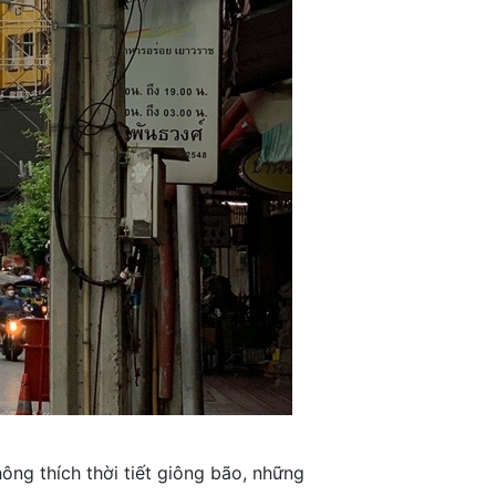
ông thích thời tiết giông bão, những