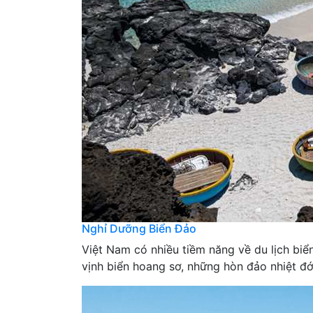
Nghỉ Dưỡng Biển Đảo
Việt Nam có nhiều tiềm năng về du lịch bi
vịnh biển hoang sơ, những hòn đảo nhiệt đới