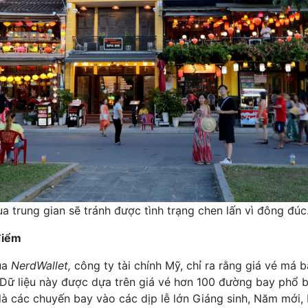
a trung gian sẽ tránh được tình trạng chen lấn vì đông đúc
điểm
ủa
NerdWallet,
công ty tài chính Mỹ, chỉ ra rằng giá vé má 
Dữ liệu này được dựa trên giá vé hơn 100 đường bay phổ b
ụ là các chuyến bay vào các dịp lễ lớn Giáng sinh, Năm mới,