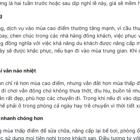
g là hai tuần trước hoặc sau dịp nghỉ lễ này, giá sẽ mềm h
g
ng, dịch vụ vào mùa cao điểm thường tăng mạnh, vì cầu th
 bay, chen chúc trong các nhà hàng đông khách, việc phục v
ũng đồng nghĩa với việc khả năng du khách được nâng cấp 
này sẽ được khắc phục, nếu bạn đi vào mùa trung gian. Khi
í vẫn náo nhiệt
an chỉ rẻ hơn mùa cao điểm, nhưng vẫn đắt hơn mùa thấp đ
 đi chơi vẫn đông chứ không thưa thớt, đìu hiu, buồn tẻ nh
 vẫn rất đẹp, phù hợp các chuyến đi. Trong khi nếu đi vào d
hể phải ở trong phòng cả ngày hay trễ chuyến vì thời tiết
i nhanh chóng hơn
 mùa thấp điểm để sửa chữa, nâng cấp lại bể bơi, phòng ốc
 sử dụng mọi tiện nghi trong khách sạn. Điều tương tự với