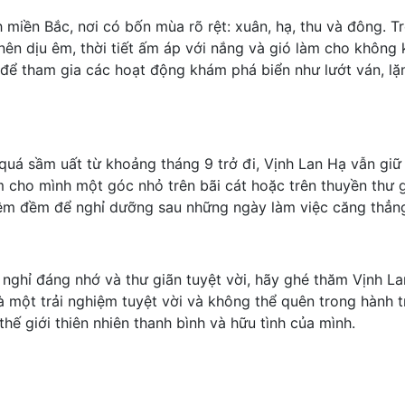
 miền Bắc, nơi có bốn mùa rõ rệt: xuân, hạ, thu và đông. T
nên dịu êm, thời tiết ấm áp với nắng và gió làm cho không k
 để tham gia các hoạt động khám phá biển như lướt ván, lặ
quá sầm uất từ khoảng tháng 9 trở đi, Vịnh Lan Hạ vẫn giữ
m cho mình một góc nhỏ trên bãi cát hoặc trên thuyền thư
 êm đềm để nghỉ dưỡng sau những ngày làm việc căng thẳn
nghỉ đáng nhớ và thư giãn tuyệt vời, hãy ghé thăm Vịnh La
à một trải nghiệm tuyệt vời và không thể quên trong hành t
ế giới thiên nhiên thanh bình và hữu tình của mình.