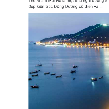
The Anam Mũi Né là một khu nghỉ dưỡng 5 s
đẹp kiến trúc Đông Dương cổ điển và ...