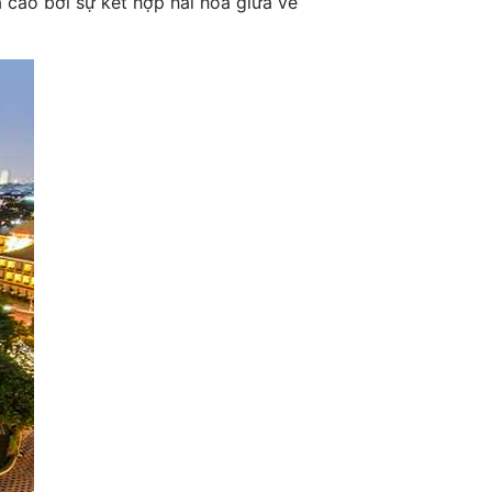
 cao bởi sự kết hợp hài hòa giữa vẻ