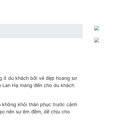
hực
Kinh nghiệm du lịch
Lễ hội - Sự kiện
ng ít du khách bởi vẻ đẹp hoang sơ
nh Lan Hạ mang đến cho du khách
h không khỏi thán phục trước cảnh
 tạo nên sự êm đềm, dễ chịu cho