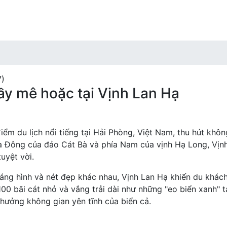
Điểm đến
Ẩm t
7)
ầy mê hoặc tại Vịnh Lan Hạ
iểm du lịch nổi tiếng tại Hải Phòng, Việt Nam, thu hút khô
ía Đông của đảo Cát Bà và phía Nam của vịnh Hạ Long, Vị
uyệt vời.
áng hình và nét đẹp khác nhau, Vịnh Lan Hạ khiến du khác
100 bãi cát nhỏ và vắng trải dài như những "eo biển xanh"
hưởng không gian yên tĩnh của biển cả.