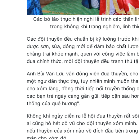
Các bô lão thực hiện nghi lễ trình cáo thần l
trong không khí trang nghiêm, linh th
Các đội thuyền đều chuẩn bị kỹ lưỡng trước khi
được sơn, sửa, đóng mới để đảm bảo chất lượn
chàng trai khỏe mạnh, quen với công việc làm b
đua chính thức, mỗi đội thuyền đều tranh thủ t
Anh Bùi Văn Lợi, vận động viên đua thuyền, cho 
một ngư dân thực thụ, tuy nhiên mình muốn tha
cho xóm làng, đồng thời tiếp nối truyền thống 
các bạn trẻ ngày càng gần gũi, tiếp cận sâu hơn
thống của quê hương".
Không khí ngày diễn ra lễ hội đua thuyền rất sôi
ai cũng hò hét cổ vũ cho đội thuyền xóm mình.
nếu thuyền của xóm nào về đích đầu tiên trong 
mắn cho xóm đó.