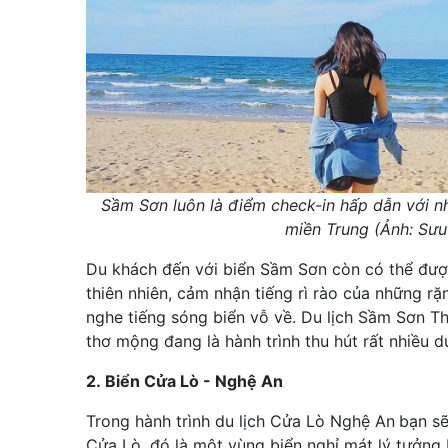
Sầm Sơn luôn là điểm check-in hấp dẫn với nh
miền Trung (Ảnh: Sưu
Du khách đến với biển Sầm Sơn còn có thể đượ
thiên nhiên, cảm nhận tiếng rì rào của những rặn
nghe tiếng sóng biển vỗ về. Du lịch Sầm Sơn Th
thơ mộng đang là hành trình thu hút rất nhiều 
2. Biển Cửa Lò - Nghệ An
Trong hành trình du lịch Cửa Lò Nghệ An
bạn sẽ
Cửa Lò, đó là một vùng biển nghỉ mát lý tưởng